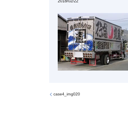
2018/02/22
case4_img020