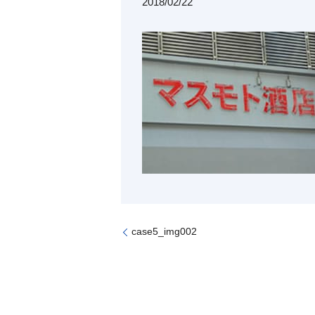
2018/02/22
case5_img002