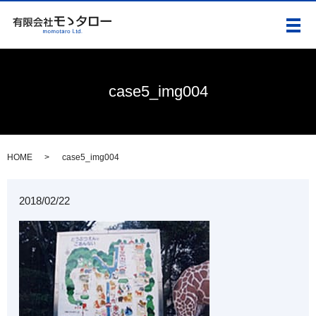
メ
case5_img004
HOME
case5_img004
2018/02/22