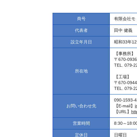
商号
有限会社モ
代表者
田中 健義
設立年月日
昭和33年1
【事務所】
〒670-0
TEL. 079-2
所在地
【工場】
〒670-09
TEL. 079-2
090-159
お問い合わせ先
【E-mail】
【URL】
ht
営業時間
8:30～18:0
定休日
日曜日