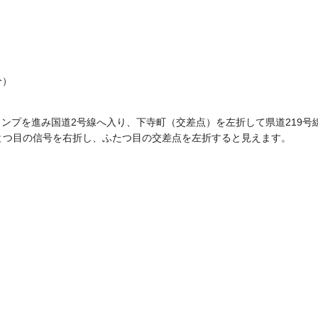
分）
ランプを進み国道2号線へ入り、下寺町（交差点）を左折して県道219号
とつ目の信号を右折し、ふたつ目の交差点を左折すると見えます。