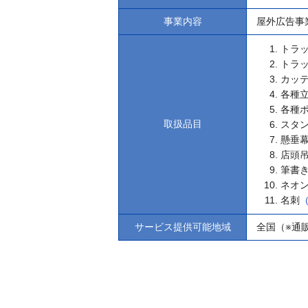
事業内容
屋外広告事
トラ
トラ
カッ
各種
各種
取扱品目
スタ
懸垂
店頭
筆書
ネオ
名刺
サービス提供可能地域
全国（※通