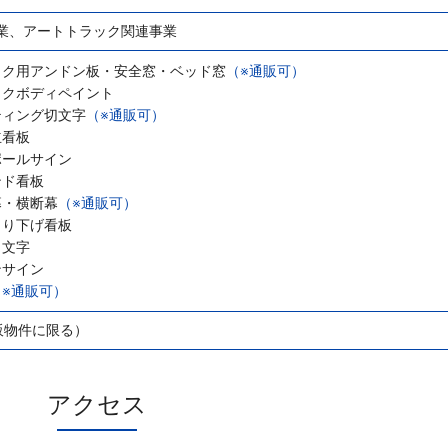
業、アートトラック関連事業
ック用アンドン板・安全窓・ベッド窓
（※通販可）
ックボディペイント
ティング切文字
（※通販可）
立看板
ポールサイン
ンド看板
幕・横断幕
（※通販可）
吊り下げ看板
き文字
ンサイン
（※通販可）
販物件に限る）
アクセス