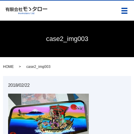
メ
case2_img003
HOME
case2_img003
2018/02/22