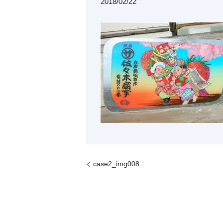
2018/02/22
case2_img008