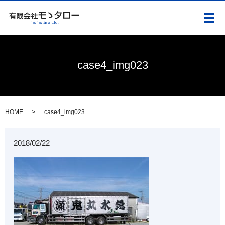
メ
case4_img023
HOME
case4_img023
2018/02/22