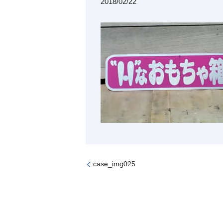
2018/02/22
case_img025