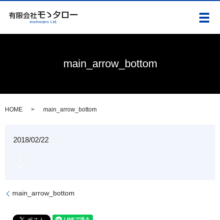
メ
main_arrow_bottom
HOME
main_arrow_bottom
2018/02/22
main_arrow_bottom