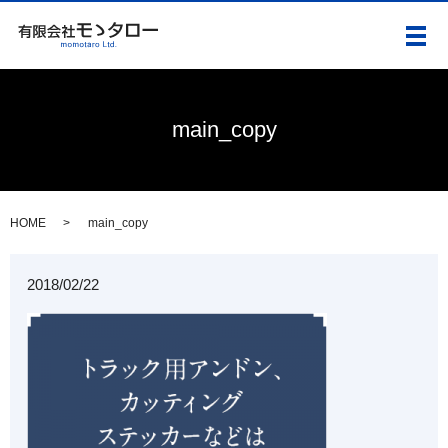
メ
main_copy
HOME
main_copy
2018/02/22